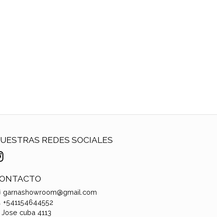
UESTRAS REDES SOCIALES
ONTACTO
garnashowroom@gmail.com
+541154644552
Jose cuba 4113