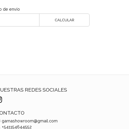
o de envío
CALCULAR
UESTRAS REDES SOCIALES
ONTACTO
garnashowroom@gmail.com
+541154644552