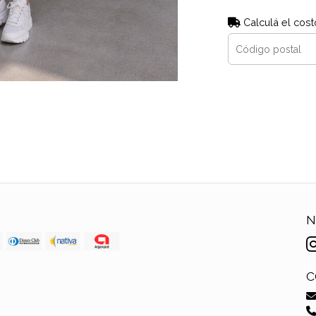
Calculá el cost
N
C