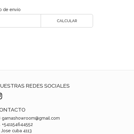
o de envío
CALCULAR
UESTRAS REDES SOCIALES
ONTACTO
garnashowroom@gmail.com
+541154644552
Jose cuba 4113