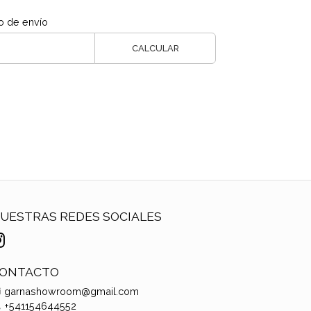
o de envío
CALCULAR
UESTRAS REDES SOCIALES
ONTACTO
garnashowroom@gmail.com
+541154644552