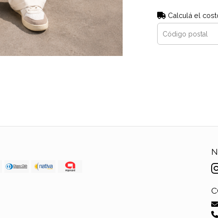
Calculá el cost
N
C