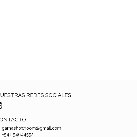
UESTRAS REDES SOCIALES
ONTACTO
garnashowroom@gmail.com
+541154644552