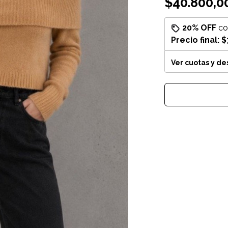
$40.800,0
20% OFF
c
Precio final:
$
Ver cuotas y d