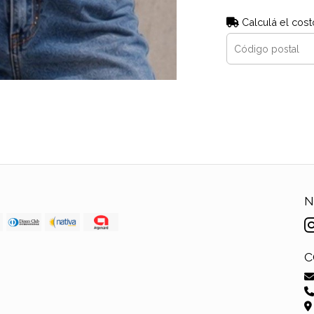
Calculá el cost
N
C