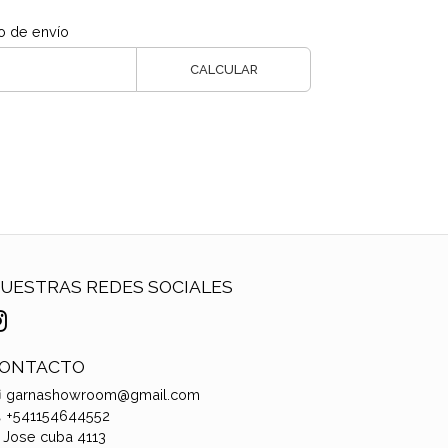
o de envío
CALCULAR
UESTRAS REDES SOCIALES
ONTACTO
garnashowroom@gmail.com
+541154644552
Jose cuba 4113