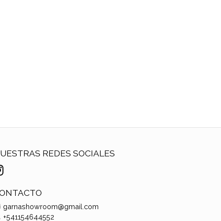
UESTRAS REDES SOCIALES
ONTACTO
garnashowroom@gmail.com
+541154644552