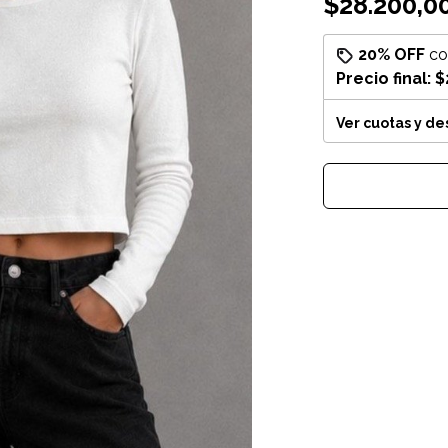
$28.200,0
20% OFF
c
Precio final:
$
Ver cuotas y d