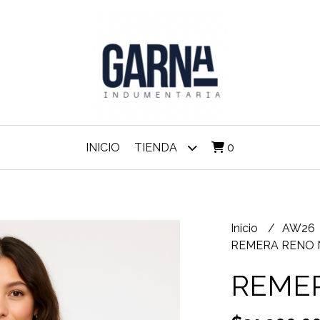
INICIO
TIENDA
0
Inicio
AW26
REMERA RENO
REME