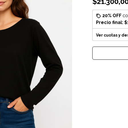
$21.300,0
20% OFF
c
Precio final:
$
Ver cuotas y d