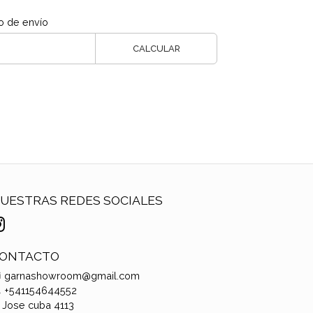
o de envío
CALCULAR
UESTRAS REDES SOCIALES
ONTACTO
garnashowroom@gmail.com
+541154644552
Jose cuba 4113