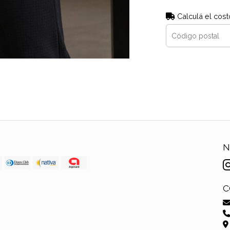
Calculá el cost
N
C