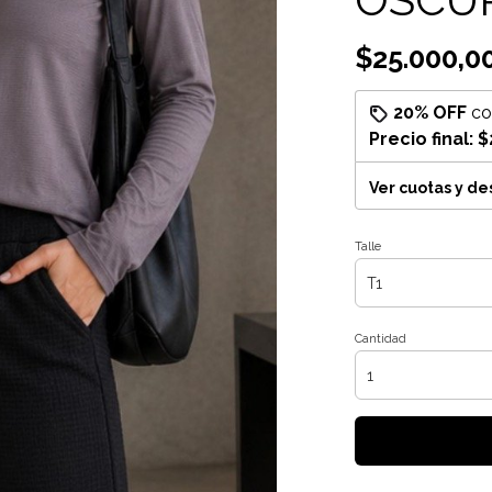
$25.000,0
20% OFF
c
Precio final:
$
Ver cuotas y d
Talle
Cantidad