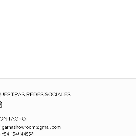
UESTRAS REDES SOCIALES
ONTACTO
garnashowroom@gmail.com
+541154644552