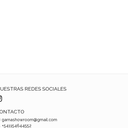
UESTRAS REDES SOCIALES
ONTACTO
garnashowroom@gmail.com
+541154644552