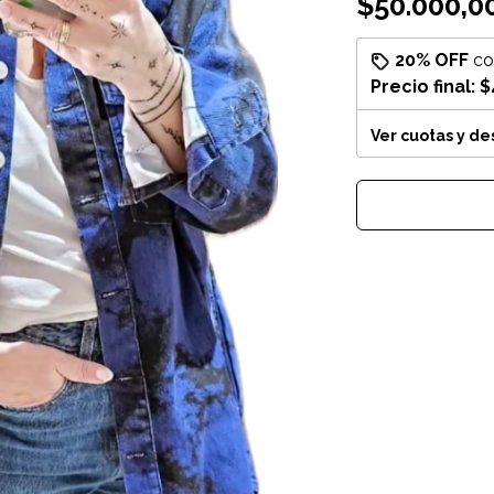
$50.000,0
20% OFF
c
Precio final:
$
Ver cuotas y d