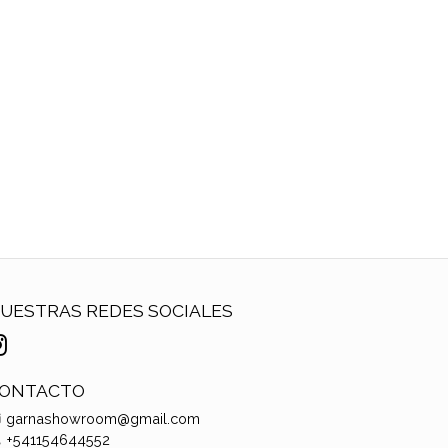
UESTRAS REDES SOCIALES
ONTACTO
garnashowroom@gmail.com
+541154644552