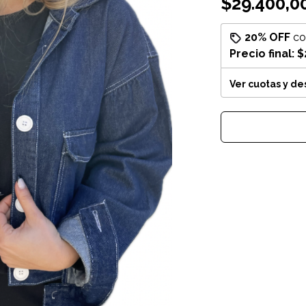
$29.400,0
20% OFF
c
Precio final:
$
Ver cuotas y d