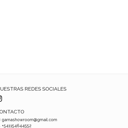
UESTRAS REDES SOCIALES
ONTACTO
garnashowroom@gmail.com
+541154644552