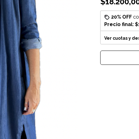
$18.200,0
20% OFF
c
Precio final:
$
Ver cuotas y d