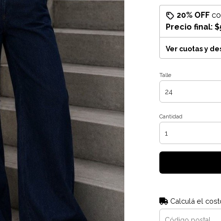
20% OFF
c
Precio final:
$
Ver cuotas y d
Talle
Cantidad
Calculá el cost