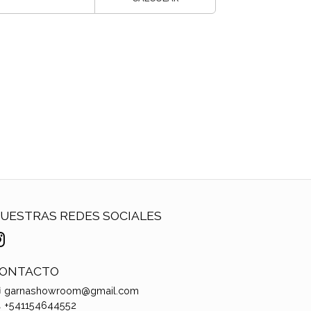
UESTRAS REDES SOCIALES
ONTACTO
garnashowroom@gmail.com
+541154644552