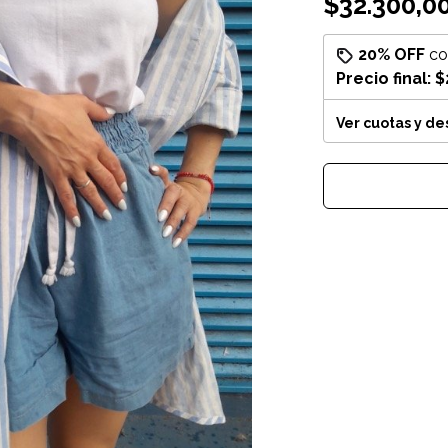
$32.300,0
20% OFF
c
Precio final:
$
Ver cuotas y d