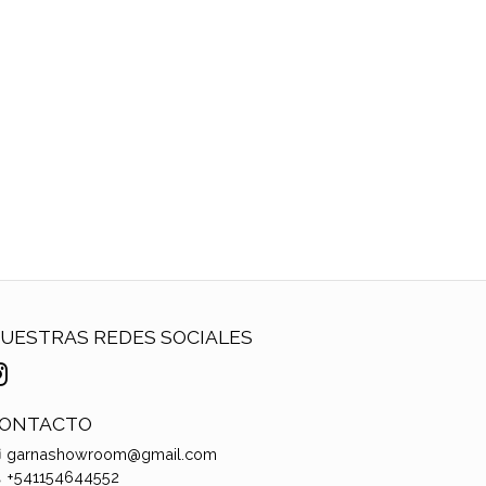
UESTRAS REDES SOCIALES
ONTACTO
garnashowroom@gmail.com
+541154644552