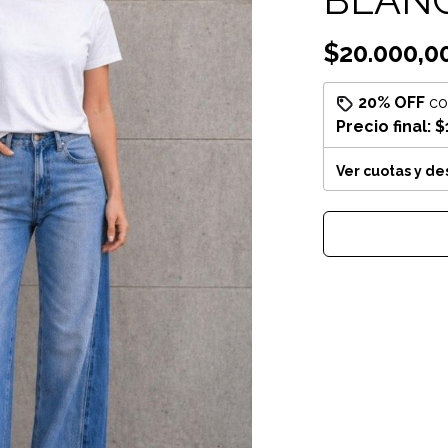
$20.000,0
20% OFF
c
Precio final:
$
Ver cuotas y d