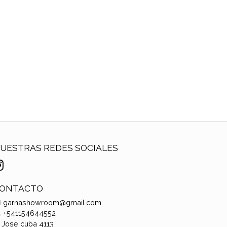
UESTRAS REDES SOCIALES
ONTACTO
garnashowroom@gmail.com
+541154644552
Jose cuba 4113