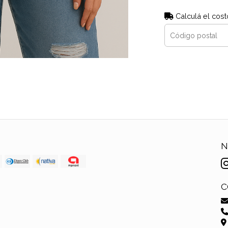
Calculá el cost
N
C