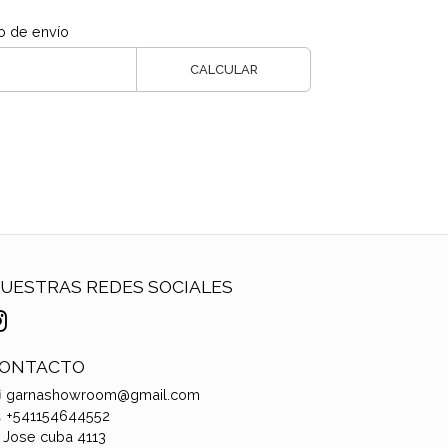
o de envío
CALCULAR
UESTRAS REDES SOCIALES
ONTACTO
garnashowroom@gmail.com
+541154644552
Jose cuba 4113