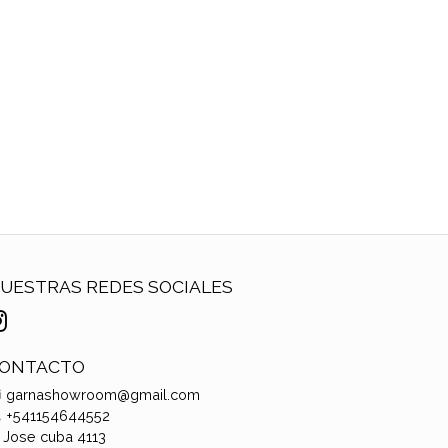
UESTRAS REDES SOCIALES
ONTACTO
garnashowroom@gmail.com
+541154644552
Jose cuba 4113