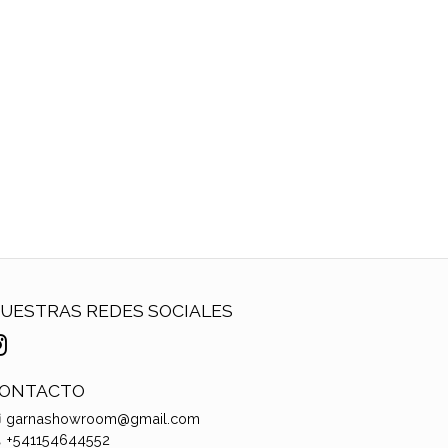
UESTRAS REDES SOCIALES
ONTACTO
garnashowroom@gmail.com
+541154644552