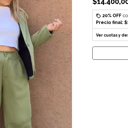
$14.400,0
20% OFF
c
Precio final:
$
Ver cuotas y d